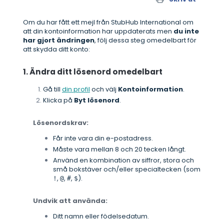
Om du har fått ett mejl från StubHub International om
att din kontoinformation har uppdaterats men
du inte
har gjort ändringen
, följ dessa steg omedelbart för
att skydda ditt konto:
1. Ändra ditt lösenord omedelbart
Gå till
din profil
och välj
Kontoinformation
.
Klicka på
Byt lösenord
.
Lösenordskrav:
Får inte vara din e-postadress.
Måste vara mellan 8 och 20 tecken långt.
Använd en kombination av siffror, stora och
små bokstäver och/eller specialtecken (som
,
,
,
).
!
@
#
$
Undvik att använda:
Ditt namn eller födelsedatum.