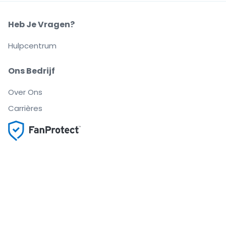
Heb Je Vragen?
Hulpcentrum
Ons Bedrijf
Over Ons
Carrières
Buy and sell with confidence
Customer service all the way to your seat
Every order is 100% guaranteed