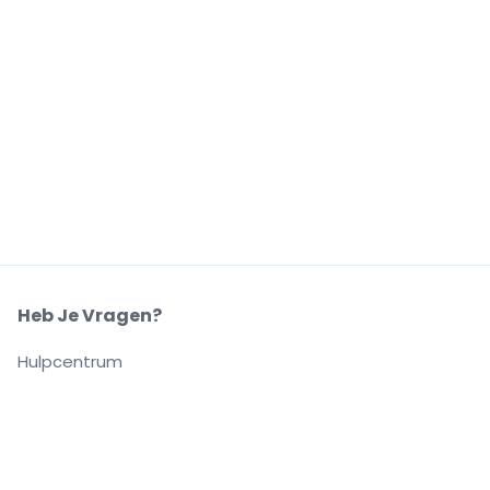
Heb Je Vragen?
Hulpcentrum
Ons Bedrijf
Over Ons