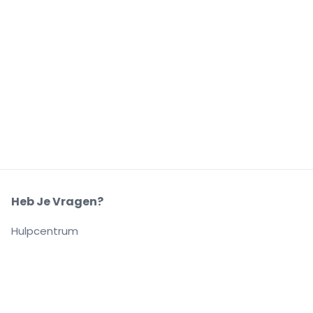
Heb Je Vragen?
Hulpcentrum
Ons Bedrijf
Over Ons