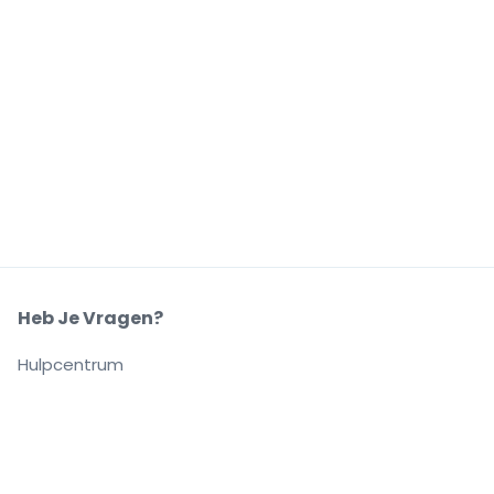
Heb Je Vragen?
Hulpcentrum
Ons Bedrijf
Over Ons