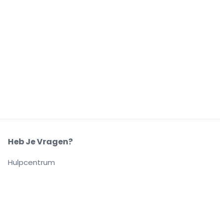
Heb Je Vragen?
Hulpcentrum
Ons Bedrijf
Over Ons