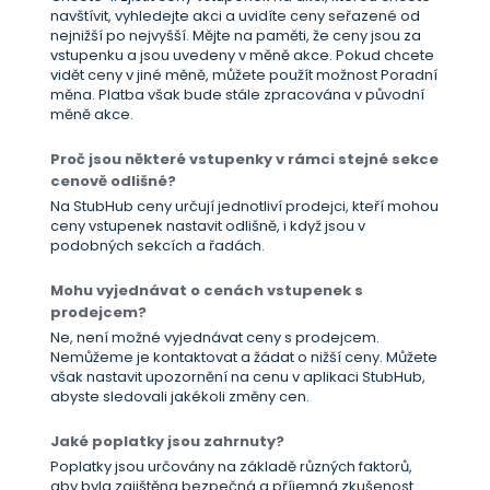
navštívit, vyhledejte akci a uvidíte ceny seřazené od
nejnižší po nejvyšší. Mějte na paměti, že ceny jsou za
vstupenku a jsou uvedeny v měně akce. Pokud chcete
vidět ceny v jiné měně, můžete použít možnost Poradní
měna. Platba však bude stále zpracována v původní
měně akce.
Proč jsou některé vstupenky v rámci stejné sekce
cenově odlišné?
Na StubHub ceny určují jednotliví prodejci, kteří mohou
ceny vstupenek nastavit odlišně, i když jsou v
podobných sekcích a řadách.
Mohu vyjednávat o cenách vstupenek s
prodejcem?
Ne, není možné vyjednávat ceny s prodejcem.
Nemůžeme je kontaktovat a žádat o nižší ceny. Můžete
však nastavit upozornění na cenu v aplikaci StubHub,
abyste sledovali jakékoli změny cen.
Jaké poplatky jsou zahrnuty?
Poplatky jsou určovány na základě různých faktorů,
aby byla zajištěna bezpečná a příjemná zkušenost