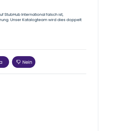
f StubHub International falsch ist,
rung. Unser Katalogteam wird dies doppelt
a
Nein