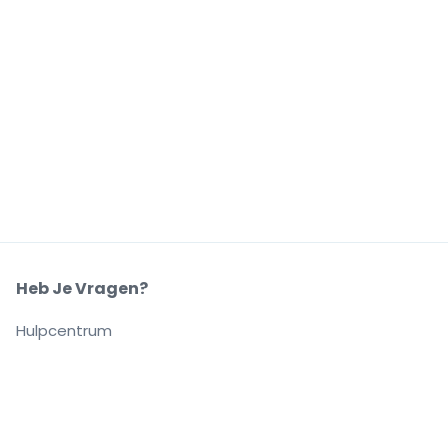
Heb Je Vragen?
Hulpcentrum
Ons Bedrijf
Over Ons