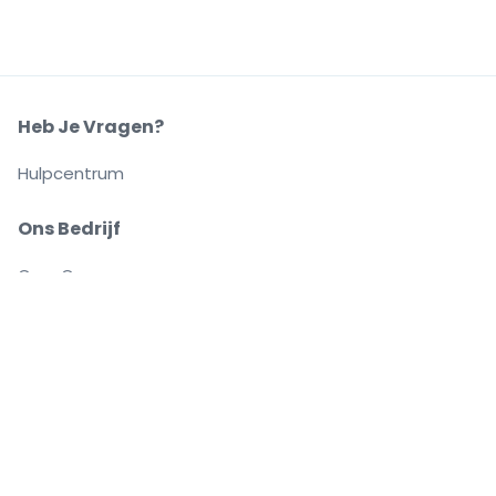
Heb Je Vragen?
Hulpcentrum
Ons Bedrijf
Over Ons
Carrières
Buy and sell with confidence
Customer service all the way to your seat