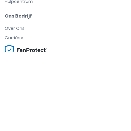
Hulpcentrum
Ons Bedrijf
Over Ons
Carrières
Buy and sell with confidence
Customer service all the way to your seat
Every order is 100% guaranteed
.
.
.
.