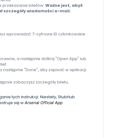
e przekazanie biletów.
Ważne jest, abyś
ał szczegóły wiadomości e-mail.
usisz wprowadzić 7-cyfrowe ID członkowskie
oprawne, a następnie dotknij "Open App" lub
let.
" a następnie "Done", aby zapisać w aplikacji
Następnie zobaczysz szczegóły biletu.
ie tych instrukcji. Niestety, StubHub
estruje się w
.
Arsenal Official App