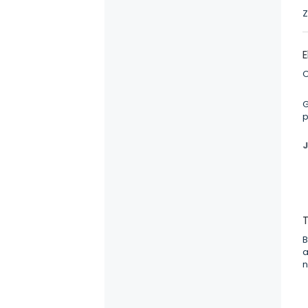
Z
E
O
G
p
J
T
B
a
n