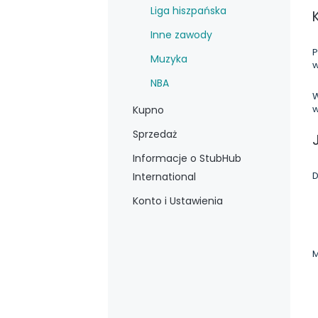
Liga hiszpańska
Inne zawody
P
Muzyka
w
NBA
W
w
Kupno
Sprzedaż
Informacje o StubHub
D
International
Konto i Ustawienia
M