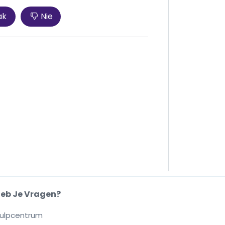
ak
Nie
eb Je Vragen?
ulpcentrum