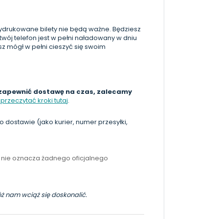
e wydrukowane bilety nie będą ważne. Będziesz
 twój telefon jest w pełni naładowany w dniu
z mógł w pełni cieszyć się swoim
zapewnić dostawę na czas, zalecamy
rzeczytać kroki tutaj
.
dostawie (jako kurier, numer przesyłki,
 nie oznacza żadnego oficjalnego
móż nam wciąż się doskonalić.