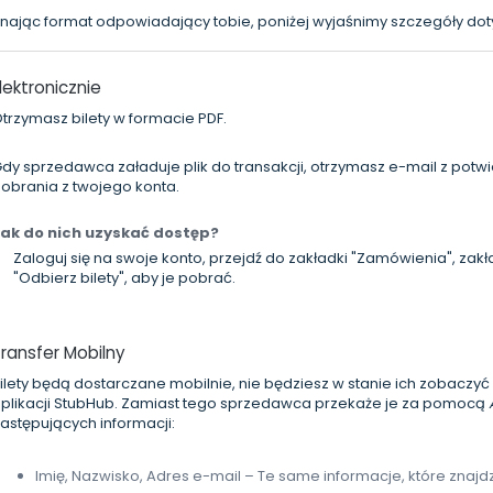
nając format odpowiadający tobie, poniżej wyjaśnimy szczegóły dot
lektronicznie
trzymasz bilety w formacie PDF.
dy sprzedawca załaduje plik do transakcji, otrzymasz e-mail z pot
obrania z twojego konta.
ak do nich uzyskać dostęp?
Zaloguj się na swoje konto, przejdź do zakładki "Zamówienia", zakła
"Odbierz bilety", aby je pobrać.
ransfer Mobilny
ilety będą dostarczane mobilnie, nie będziesz w stanie ich zobaczyć
plikacji StubHub. Zamiast tego sprzedawca przekaże je za pomocą
astępujących informacji:
Imię, Nazwisko, Adres e-mail – Te same informacje, które znajd