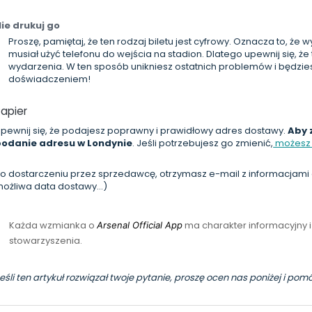
ie drukuj go
Proszę, pamiętaj, że ten rodzaj biletu jest cyfrowy. Oznacza to, ż
musiał użyć telefonu do wejścia na stadion. Dlatego upewnij się, że
wydarzenia. W ten sposób unikniesz ostatnich problemów i będzies
doświadczeniem!
apier
pewnij się, że podajesz poprawny i prawidłowy adres dostawy.
Aby 
podanie adresu w Londynie
. Jeśli potrzebujesz go zmienić,
możesz p
o dostarczeniu przez sprzedawcę, otrzymasz e-mail z informacjami o 
ożliwa data dostawy...)
Każda wzmianka o
ma charakter informacyjny i
Arsenal Official App
stowarzyszenia.
eśli ten artykuł rozwiązał twoje pytanie, proszę ocen nas poniżej i po