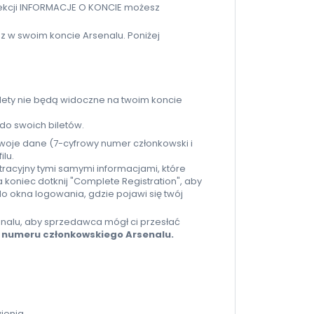
 sekcji INFORMACJE O KONCIE możesz
sz w swoim koncie Arsenalu. Poniżej
lety nie będą widoczne na twoim koncie
 do swoich biletów.
woje dane (7-cyfrowy numer członkowski i
ilu.
jestracyjny tymi samymi informacjami, które
 koniec dotknij "Complete Registration", aby
o okna logowania, gdzie pojawi się twój
enalu, aby sprzedawca mógł ci przesłać
i numeru członkowskiego Arsenalu.
ienia