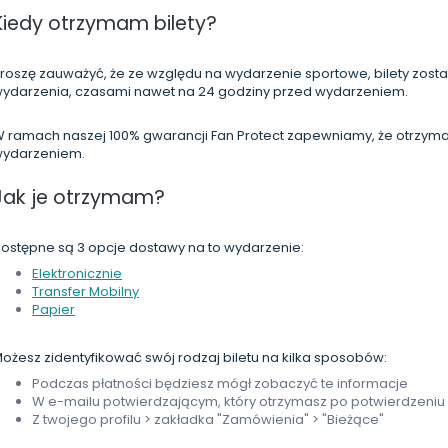
Kiedy otrzymam bilety?
roszę zauważyć, że ze względu na wydarzenie sportowe, bilety zost
ydarzenia, czasami nawet na 24 godziny przed wydarzeniem.
 ramach naszej 100% gwarancji Fan Protect zapewniamy, że otrzymasz
ydarzeniem.
Jak je otrzymam?
ostępne są 3 opcje dostawy na to wydarzenie:
Elektronicznie
Transfer Mobilny
Papier
ożesz zidentyfikować swój rodzaj biletu na kilka sposobów:
Podczas płatności będziesz mógł zobaczyć te informacje
W e-mailu potwierdzającym, który otrzymasz po potwierdzeni
Z twojego profilu > zakładka "Zamówienia" > "Bieżące"