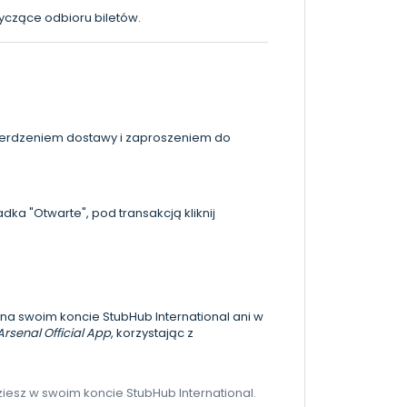
yczące odbioru biletów.
wierdzeniem dostawy i zaproszeniem do
dka "Otwarte", pod transakcją kliknij
 na swoim koncie StubHub International ani w
Arsenal Official App
, korzystając z
ziesz w swoim koncie StubHub International.