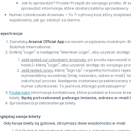
Jak to sprawdzić? Proste! Przejdź do swojego profilu. W
sprawdzić informacje, które dostarczyliśmy sprzedawcy.
Numer członkowski Arsenalu – To 7-cyfrowy kod, który znajdzie
wyjaśniamy, jak go zdobyć za darmo.
ejestracja
Zainstaluj
na swoim urządzeniu mobilnym. Bi
Arsenal Official App
StubHub International.
Dotknij "Login" a następnie "Member Login", aby uzyskać dostęp
Jeśli jesteś już członkiem Arsenalu
, po prostu wprowadź s
hasło) i kliknij "Login", aby uzyskać dostęp do swojego prof
Jeśli jesteś nowy
, kliknij "Sign Up" i wypełnij formularz re
wymieniliśmy wcześniej (imię, nazwisko, adres e-mail). Na
zakończyć proces. Następnie zostaniesz przekierowany d
numer członkowski. To jest kod, którego potrzebujemy!
Podaj nam
informacje kontaktowe, które podałeś w koncie Ars
bilety.
Będą potrzebować pełnego imienia, adresu e-mail 
Sprzedawca przetransferuje bilety.
glądaj swoje bilety
Gdy twoje bilety są gotowe, otrzymasz dwie wiadomości e-mail:
Od StubHub International
, informujące o zakończeniu zamów