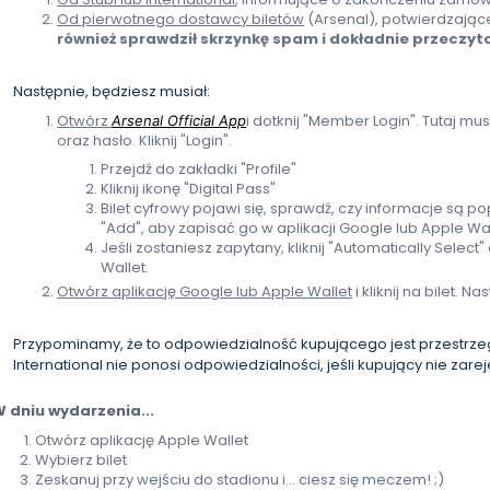
Od pierwotnego dostawcy biletów
(Arsenal), potwierdzając
również sprawdził skrzynkę spam i dokładnie przeczyt
Następnie, będziesz musiał:
Otwórz
i dotknij "Member Login". Tutaj m
Arsenal Official App
oraz hasło. Kliknij "Login".
Przejdź do zakładki "Profile"
Kliknij ikonę "Digital Pass"
Bilet cyfrowy pojawi się, sprawdź, czy informacje są p
"Add", aby zapisać go w aplikacji Google lub Apple Wal
Jeśli zostaniesz zapytany, kliknij "Automatically Select
Wallet.
Otwórz aplikację Google lub Apple Wallet
i kliknij na bilet. 
Przypominamy, że to odpowiedzialność kupującego jest przestrzegan
International nie ponosi odpowiedzialności, jeśli kupujący nie zarej
 dniu wydarzenia...
Otwórz aplikację Apple Wallet
Wybierz bilet
Zeskanuj przy wejściu do stadionu i... ciesz się meczem! ;)