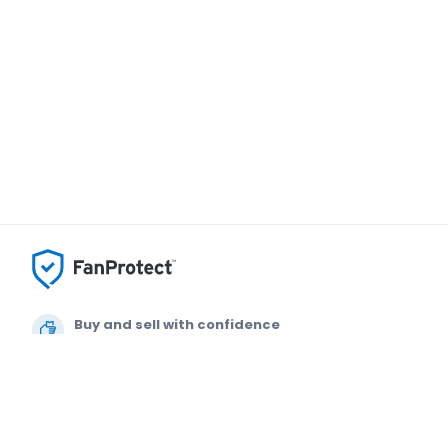
Buy and sell with confidence
Customer service all the way to your seat
Every order is 100% guaranteed