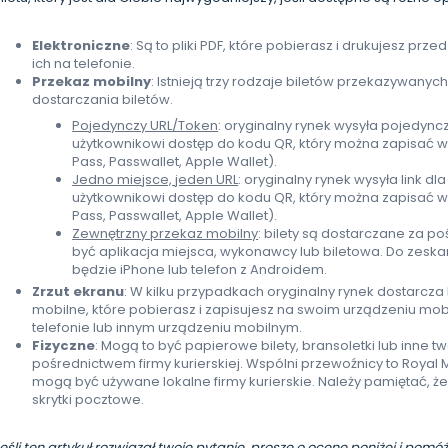
Elektroniczne
: Są to pliki PDF, które pobierasz i drukujesz p
ich na telefonie.
Przekaz mobilny
: Istnieją trzy rodzaje biletów przekazywanyc
dostarczania biletów.
Pojedynczy URL/Token
: oryginalny rynek wysyła pojedyncz
użytkownikowi dostęp do kodu QR, który można zapisać w 
Pass, Passwallet, Apple Wallet).
Jedno miejsce, jeden URL
: oryginalny rynek wysyła link d
użytkownikowi dostęp do kodu QR, który można zapisać w 
Pass, Passwallet, Apple Wallet).
Zewnętrzny przekaz mobilny
: bilety są dostarczane za p
być aplikacja miejsca, wykonawcy lub biletowa. Do zesk
będzie iPhone lub telefon z Androidem.
Zrzut
ekranu
: W kilku przypadkach oryginalny rynek dostarcza 
mobilne, które pobierasz i zapisujesz na swoim urządzeniu mob
telefonie lub innym urządzeniu mobilnym.
Fizyczne
: Mogą to być papierowe bilety, bransoletki lub inne t
pośrednictwem firmy kurierskiej. Wspólni przewoźnicy to Royal Ma
mogą być używane lokalne firmy kurierskie. Należy pamiętać, że
skrytki pocztowe.
eśli ten artykuł rozwiązał twoje pytanie, proszę o ocenę poniżej i po