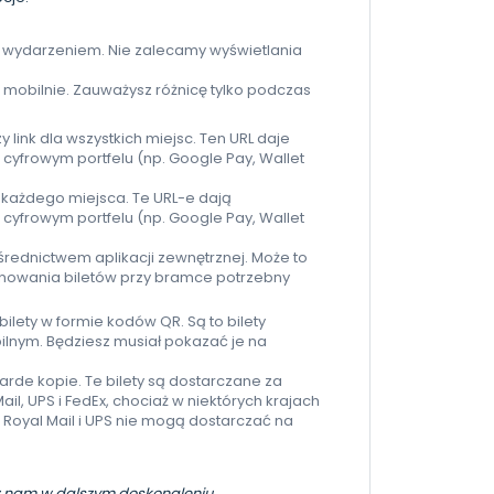
rzed wydarzeniem. Nie zalecamy wyświetlania
h mobilnie. Zauważysz różnicę tylko podczas
y link dla wszystkich miejsc. Ten URL daje
cyfrowym portfelu (np. Google Pay, Wallet
la każdego miejsca. Te URL-e dają
cyfrowym portfelu (np. Google Pay, Wallet
ośrednictwem aplikacji zewnętrznej. Może to
anowania biletów przy bramce potrzebny
bilety w formie kodów QR. Są to bilety
ilnym. Będziesz musiał pokazać je na
warde kopie. Te bilety są dostarczane za
il, UPS i FedEx, chociaż w niektórych krajach
 Royal Mail i UPS nie mogą dostarczać na
móż nam w dalszym doskonaleniu.