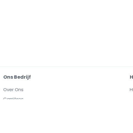
Ons Bedrijf
H
Over Ons
H
Carrières