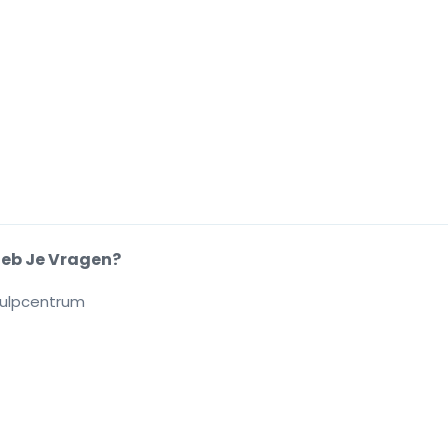
eb Je Vragen?
ulpcentrum