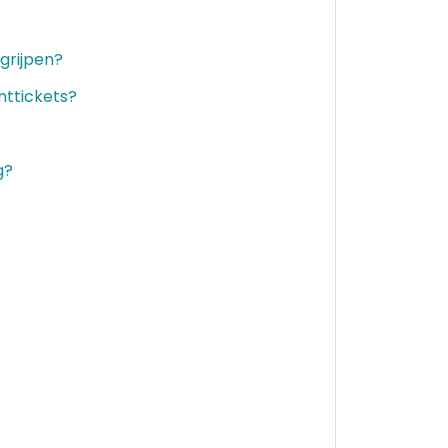
grijpen?
nttickets?
g?