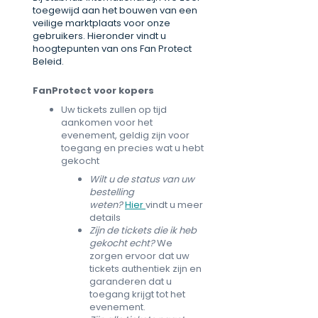
toegewijd aan het bouwen van een
veilige marktplaats voor onze
gebruikers. Hieronder vindt u
hoogtepunten van ons Fan Protect
Beleid.
FanProtect voor kopers
Uw tickets zullen op tijd
aankomen voor het
evenement, geldig zijn voor
toegang en precies wat u hebt
gekocht
Wilt u de status van uw
bestelling
weten?
Hier
vindt u meer
details
Zijn de tickets die ik heb
gekocht echt?
We
zorgen ervoor dat uw
tickets authentiek zijn en
garanderen dat u
toegang krijgt tot het
evenement.