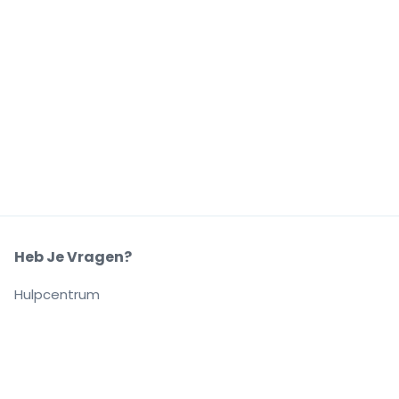
Heb Je Vragen?
Hulpcentrum
Ons Bedrijf
Over Ons