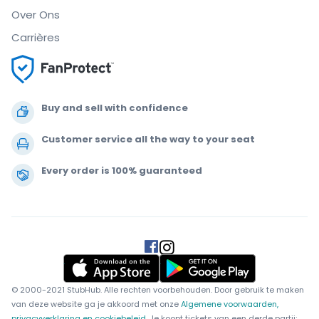
Over Ons
Carrières
Buy and sell with confidence
Customer service all the way to your seat
Every order is 100% guaranteed
.
.
.
.
© 2000-2021 StubHub. Alle rechten voorbehouden. Door gebruik te maken
van deze website ga je akkoord met onze
Algemene voorwaarden,
privacyverklaring en cookiebeleid.
Je koopt tickets van een derde partij;