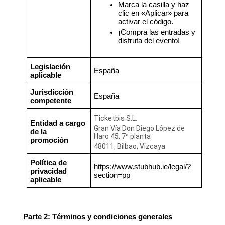
Marca la casilla y haz
clic en «Aplicar» para
activar el código.
¡Compra las entradas y
disfruta del evento!
Legislación
España
aplicable
Jurisdicción
España
competente
Ticketbis S.L.
Entidad a cargo
Gran Vía Don Diego López de
de la
Haro 45, 7ª planta
promoción
48011, Bilbao, Vizcaya
Política de
https://www.stubhub.ie/legal/?
privacidad
section=pp
aplicable
Parte 2: Términos y condiciones generales