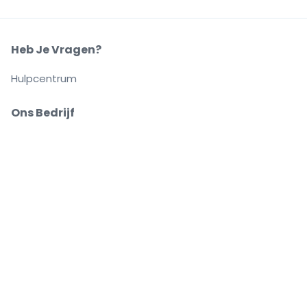
Heb Je Vragen?
Hulpcentrum
Ons Bedrijf
Over Ons
Carrières
Buy and sell with confidence
Customer service all the way to your seat
Every order is 100% guaranteed