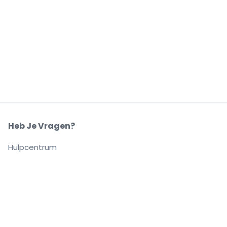
Heb Je Vragen?
Hulpcentrum
Ons Bedrijf
Over Ons
Carrières